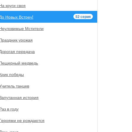
На круги своя
До Новых Встреч!
52 серия
Неуловимые Мстители
Праздник урожая
Дорогая передача
Пещерный медведь
Крик победы
Учитель танцев
Запутанная история
Раз в году
Героями не рождаются
День кино