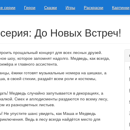
се серии
Герои
Сказки
Игры
Раскраски
Картинки
серия: До Новых Встреч!
троить прощальный концерт для всех лесных друзей.
ое шоу, которое запомнят надолго. Медведь, как всегда,
рижёра и главного ассистента.
танцы, ёжики готовят музыкальные номера на шишках, а
а, в своей стихии, раздаёт всем роли и костюмы,
ать! Медведь случайно запутывается в декорациях, а
калкой. Смех и аплодисменты раздаются по всему лесу,
м из разноцветных листьев.
! Не упустите шанс увидеть, как Маша и Медведь
риключения. Ведь в лесу всегда найдётся место для