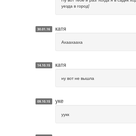
уезда в город!
катя
30.01.16
Ахаахааха
катя
14.10.15
ну вот не вышла
уке
09.10.15
уукк