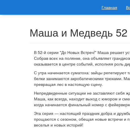
Главная
В
Маша и Медведь 52 
В 52-й серии "До Новых Встреч!" Маша решает ус
Собрав всех на полянке, она объявляет грандиозн
оказывается в центре событий, исполняя роль ди
С утра начинается суматоха: зайцы репетируют 
белки занимаются акробатическими трюками. Маш
превращая лес в настоящую сцену.
Непредвиденные ситуации не заставляют себя жд
Маша, как всегда, находит выход с юмором и сме
когда начинается финальный номер с фейерверко
Эта серия — настоящий праздник добра и дружбы
прощаются с сезоном, обещая новые встречи и п
веселья и новых историй!