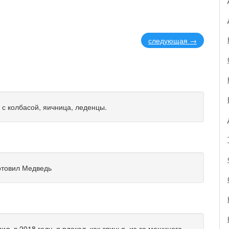
следующая
→
 с колбасой, яичница, леденцы.
отовил Медведь
дил, в 2018 году, я плакал, как свинья, из-за машиного