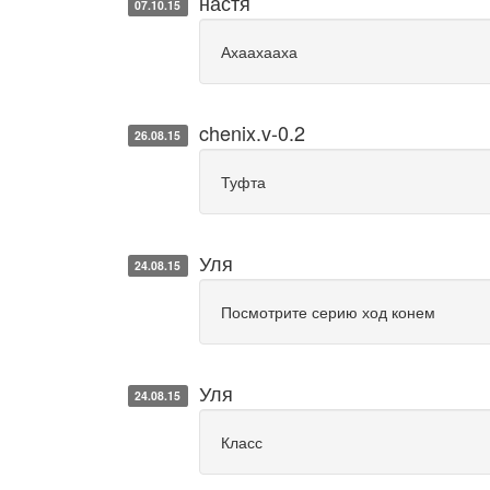
настя
07.10.15
Ахаахааха
chenix.v-0.2
26.08.15
Туфта
Уля
24.08.15
Посмотрите серию ход конем
Уля
24.08.15
Класс