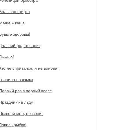
Репетиция оркестра
Большая стирка
Маша + каша
Будьте здоровы!
Дальний родственник
Лыжню!
Кто не спрятался, я не виноват
Граница на замке
Первый раз в первый класс
Праздник на льду
Позвони мне, позвони!
Ловись рыбка!