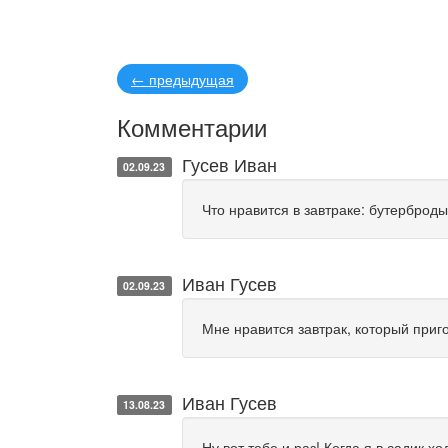
←
предыдущая
Комментарии
Гусев Иван
02.09.23
Что нравится в завтраке: бутерброды
Иван Гусев
02.09.23
Мне нравится завтрак, который приг
Иван Гусев
13.08.23
Ну вот тебе и раз! Когда я в садик хо