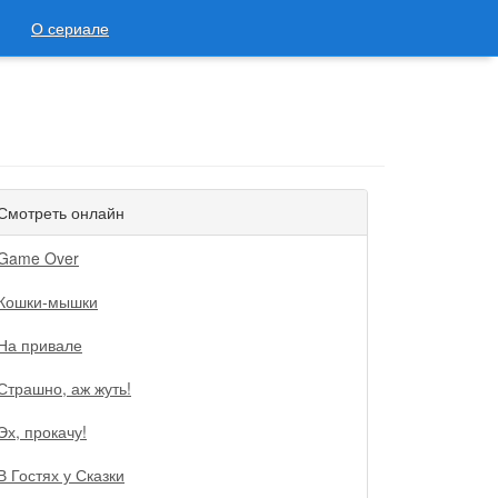
О сериале
Смотреть онлайн
Game Over
Кошки-мышки
На привале
Страшно, аж жуть!
Эх, прокачу!
В Гостях у Сказки