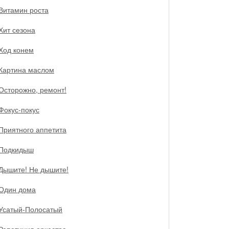
Витамин роста
Хит сезона
Ход конем
Картина маслом
Осторожно, ремонт!
Фокус-покус
Приятного аппетита
Подкидыш
Дышите! Не дышите!
Один дома
Усатый-Полосатый