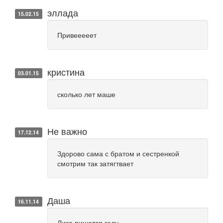
эллада
15.02.15
Привееееет
кристина
03.01.15
сколько лет маше
Не важно
17.12.14
Здорово сама с братом и сестренкой
смотрим так затягтвает
Даша
16.11.14
Лиза пишется году