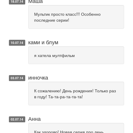
Маша
18.07.14
Мультик просто класс!!! Особенно
последние серии!
ками и блум
10.07.14
я хатела мултфильм
инночка
03.07.14
К сожалению! День рождения! Только раз
в году! Та-та-ра-та-та-та!
Анна
02.07.14
Как здорово! Новая серия про день