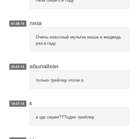
лиза
01.08.14
Очень классный мультик маша и медведь
раз в гаду
абылайхан
22.07.14
только трейлер чтоли а
к
19.07.14
а где серия???один трейлер