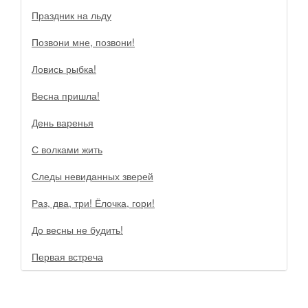
Праздник на льду
Позвони мне, позвони!
Ловись рыбка!
Весна пришла!
День варенья
С волками жить
Следы невиданных зверей
Раз, два, три! Ёлочка, гори!
До весны не будить!
Первая встреча