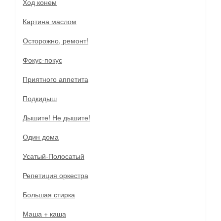
Ход конем
Картина маслом
Осторожно, ремонт!
Фокус-покус
Приятного аппетита
Подкидыш
Дышите! Не дышите!
Один дома
Усатый-Полосатый
Репетиция оркестра
Большая стирка
Маша + каша