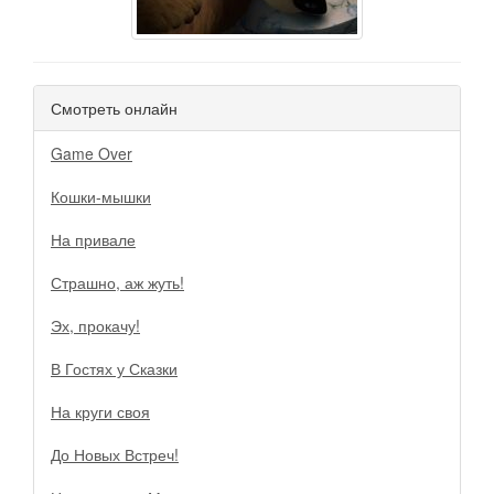
Смотреть онлайн
Game Over
Кошки-мышки
На привале
Страшно, аж жуть!
Эх, прокачу!
В Гостях у Сказки
На круги своя
До Новых Встреч!