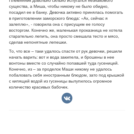
Племянник довольно сильно испугался незнакомого
существа, а Миша, чтобы никому не было обидно,
посадил ее в банку. Девочка активно принялась помогать
в приготовлении заморского блюда: «Ах, сейчас я
залеплю», - говорила она с присущим ее голосу
восторгом. Конечно же, маленькая проказница не хотела
старательно лепить, она просто смешала тесто и мясо,
сделав непонятные лепешки.
То, что все – таки удалось спасти от рук девочки, решили
начать варить: вот и вода закипела, и брошены в нее
вонтоны вместе со случайно попавшей туда гусеницей.
Конечно, из – за проделок Маши никому не удалось
побаловать себя иностранным блюдом, зато под крышкой
с кипящей водой из гусеницы вылупилось огромное
количество красивых бабочек.