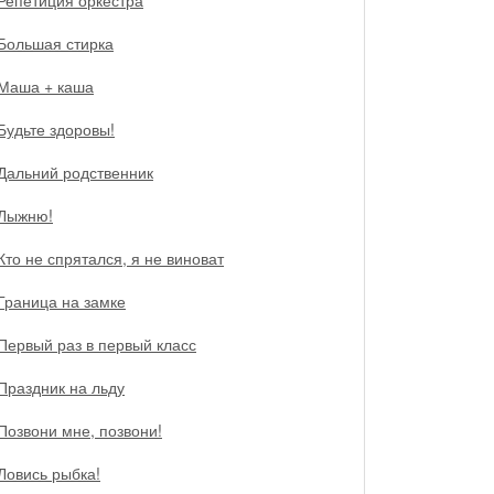
Репетиция оркестра
Большая стирка
Маша + каша
Будьте здоровы!
Дальний родственник
Лыжню!
Кто не спрятался, я не виноват
Граница на замке
Первый раз в первый класс
Праздник на льду
Позвони мне, позвони!
Ловись рыбка!