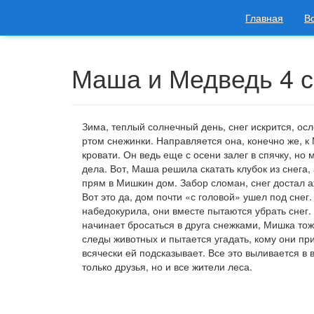
Главная
В
Маша и Медведь 4 с
Зима, теплый солнечный день, снег искрится, ос
ртом снежинки. Направляется она, конечно же, к 
кровати. Он ведь еще с осени залег в спячку, но
дела. Вот, Маша решила скатать клубок из снега,
прям в Мишкин дом. Забор сломан, снег достал а
Вот это да, дом почти «с головой» ушел под снег
набедокурила, они вместе пытаются убрать снег.
начинает бросаться в друга снежками, Мишка тоже
следы животных и пытается угадать, кому они пр
всячески ей подсказывает. Все это выливается в
только друзья, но и все жители леса.