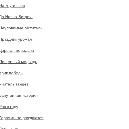
На круги своя
До Новых Встреч!
Неуловимые Мстители
Праздник урожая
Дорогая передача
Пещерный медведь
Крик победы
Учитель танцев
Запутанная история
Раз в году
Героями не рождаются
День кино