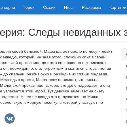
се серии
Герои
Сказки
Игры
Раскраски
Картинки
ерия: Следы невиданных 
лепляя своей белизной. Маша шагает смело по лесу и ловит
Медведю, который, не зная этого, спокойно спит в своей
 маленькой проказнице до этого совершенно нет никакого
 а он, неожиданно, стал огромным и скатился с горы, попав
ж до спальни, разбив окно и разбудив из спячки Медведя.
. Медведь в ярости, Маша тоже понимает, что сильно
 Маленькой проказнице, вскоре, это дело надоедает, и она
 увлекается этой игрой. Тут девочка замечает на снегу
инадлежат. У нее не всегда это получается, но Миша
 веселенькую юморную песенку, в которой участвуют не