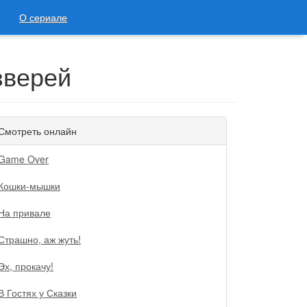
О сериале
зверей
Смотреть онлайн
Game Over
Кошки-мышки
На привале
Страшно, аж жуть!
Эх, прокачу!
В Гостях у Сказки