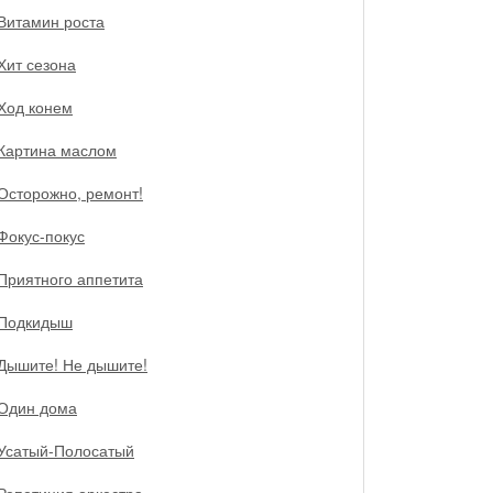
Витамин роста
Хит сезона
Ход конем
Картина маслом
Осторожно, ремонт!
Фокус-покус
Приятного аппетита
Подкидыш
Дышите! Не дышите!
Один дома
Усатый-Полосатый