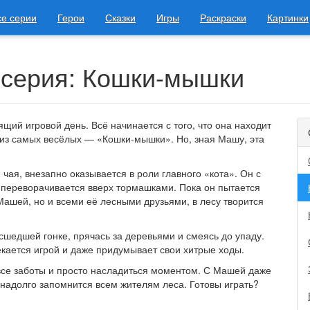
се серии
Герои
Сказки
Игры
Раскраски
Картинки
 серия: Кошки-мышки
щий игровой день. Всё начинается с того, что она находит
у из самых весёлых — «Кошки-мышки». Но, зная Машу, эта
чая, внезапно оказывается в роли главного «кота». Он с
а переворачивается вверх тормашками. Пока он пытается
ашей, но и всеми её лесными друзьями, в лесу творится
асшедшей гонке, прячась за деревьями и смеясь до упаду.
лекается игрой и даже придумывает свои хитрые ходы.
 все заботы и просто насладиться моментом. С Машей даже
надолго запомнится всем жителям леса. Готовы играть?