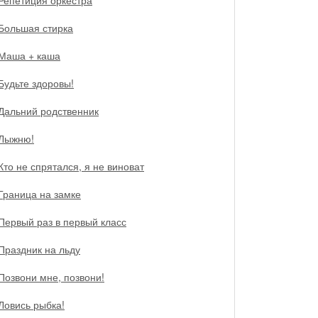
Репетиция оркестра
Большая стирка
Маша + каша
Будьте здоровы!
Дальний родственник
Лыжню!
Кто не спрятался, я не виноват
Граница на замке
Первый раз в первый класс
Праздник на льду
Позвони мне, позвони!
Ловись рыбка!