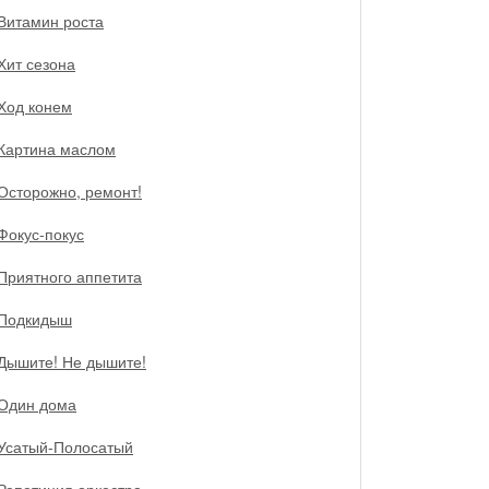
Витамин роста
Хит сезона
Ход конем
Картина маслом
Осторожно, ремонт!
Фокус-покус
Приятного аппетита
Подкидыш
Дышите! Не дышите!
Один дома
Усатый-Полосатый