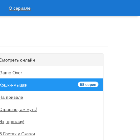
О сериале
Смотреть онлайн
Game Over
Кошки-мышки
58 серия
На привале
Страшно, аж жуть!
Эх, прокачу!
В Гостях у Сказки