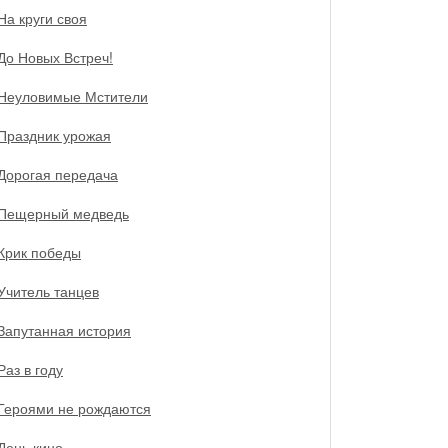
На круги своя
До Новых Встреч!
Неуловимые Мстители
Праздник урожая
Дорогая передача
Пещерный медведь
Крик победы
Учитель танцев
Запутанная история
Раз в году
Героями не рождаются
День кино